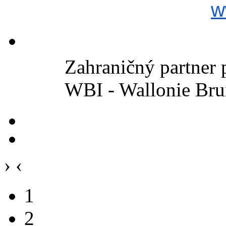
w
Zahraničný partner 
WBI - Wallonie Brux
›
‹
1
2