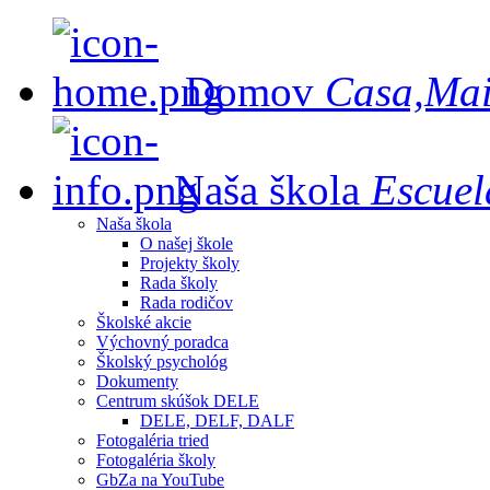
Domov
Casa,Ma
Naša škola
Escuel
Naša škola
O našej škole
Projekty školy
Rada školy
Rada rodičov
Školské akcie
Výchovný poradca
Školský psychológ
Dokumenty
Centrum skúšok DELE
DELE, DELF, DALF
Fotogaléria tried
Fotogaléria školy
GbZa na YouTube