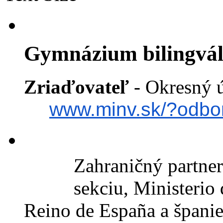
Gymnázium bilingvá
Zriaďovateľ
- Okr
www.minv.sk/?odbor
Zahraničný partner
sekciu, Ministerio 
Reino de España a španie