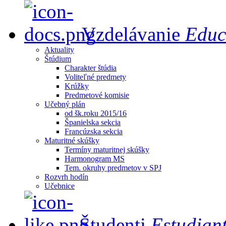
Vzdelávanie
Educ
Aktuality
Štúdium
Charakter štúdia
Voliteľné predmety
Krúžky
Predmetové komisie
Učebný plán
od šk.roku 2015/16
Španielska sekcia
Francúzska sekcia
Maturitné skúšky
Termíny maturitnej skúšky
Harmonogram MS
Tem. okruhy predmetov v SPJ
Rozvrh hodín
Učebnice
Študenti
Estudian