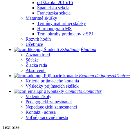
od šk.roku 2015/16
Španielska sekcia
Francúzska sekcia
Maturitné skúšky
Termíny maturitnej skúšky
Harmonogram MS
Tem. okruhy predmetov v SPJ
Rozvrh hodín
Učebnice
Študenti
Estudiante,Étudiant
Zoznam tried
Súťaže
Žiacka rada
Absolventi
Prijímacie konanie
Examen de ingreso/d'entrée
Kritéria prijímacieho konania
Výsledky prijímacích skúšok
Kontakty
Contacto,Contacter
Vedenie školy
Pedagogickí zamestnanci
Nepedagogickí zamestnanci
Kontakt - adresa
Voľné pracovné miesta
Text Size