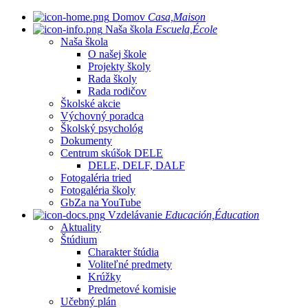
Domov
Casa,Maison
Naša škola
Escuela,École
Naša škola
O našej škole
Projekty školy
Rada školy
Rada rodičov
Školské akcie
Výchovný poradca
Školský psychológ
Dokumenty
Centrum skúšok DELE
DELE, DELF, DALF
Fotogaléria tried
Fotogaléria školy
GbZa na YouTube
Vzdelávanie
Educación,Éducation
Aktuality
Štúdium
Charakter štúdia
Voliteľné predmety
Krúžky
Predmetové komisie
Učebný plán